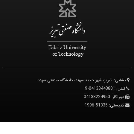
نشانی:
تبریز، شهر جدید سهند، دانشگاه صنعتی سهند
تلفن:
04133443801-9
دورنگار:
04133224950
کدپستی:
51335-1996
© کلیه حقوق متعلق به دانشگاه صنعتی تبریز می‌باشد.