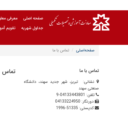
صفحه اصلی
معرفی معا
جداول شهریه
تقویم آم
صفحه‌اصلی
تماس با ما
تماس با ما
تماس با
نشانی:
تبریز، شهر جدید سهند، دانشگاه
صنعتی سهند
تلفن:
04133443801-9
دورنگار:
04133224950
کدپستی:
51335-1996