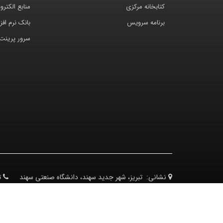
کتابخانه مرکزی
منابع الکترو
برنامه سرویس
بانک نرم افزا
سرور پرینت
نشانی:
تبریز، شهر جدید سهند، دانشگاه صنعتی سهند
ت
دورنگار:
04133224950
کدپستی:
51335-1996