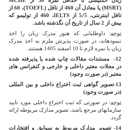
زبان انگلیسی با حداقل نمره 50 از
MCHE
(
MSRT
)
یا معادل آن 460 از تافل
(TOEFL)
،
60 از
تافل اینترنتی، 5
5 از
IELTS
، 460 از تولیمو که
/
بیش از 2 سال از تاریخ آن نگذشته باشد.
توجه
: داوطلبانی که هنوز مدرک زبان را اخذ
ننموده­اند، در صورت پذیرش ملزم به اخذ مدرک
زبان با نمره لازم تا 10 اسفند 1405 هستند.
12- مستندات مقالات چاپ شده یا پذیرفته شده
در مجلات معتبر داخلی و خارجی و کنفرانس های
معتبر (در صورت وجود)
13-تصویر گواهی ثبت اختراع داخلی و بین المللی
(در صورت وجود)
توجه
: در صورتی که ثبت اختراع داخلی مورد تایید
سازمان‏های مرجع باشد، تصویر مدارک مربوطه ارائه
گردد
.
14- تصویر مدارک مربوط به سوابق و افتخارات