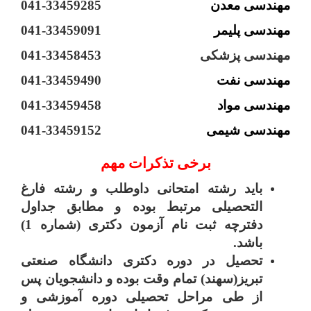
مهندسی معدن
285
041-33459
مهندسی پلیمر
9091
041-3345
مهندسی پزشکی
041-33458453
مهندسی نفت
9490
041-3345
مهندسی مواد
9458
041-3345
مهندسی شیمی
9152
041-3345
برخی تذکرات مهم
باید رشته امتحانی داوطلب و رشته فارغ
التحصیلی مرتبط بوده و مطابق جداول
دفترچه ثبت نام آزمون دکتری (شماره 1)
باشد.
تحصیل در دوره دکتری دانشگاه صنعتی
تبریز(سهند) تمام وقت بوده و دانشجویان پس
از طی مراحل تحصیلی دوره آموزشی و