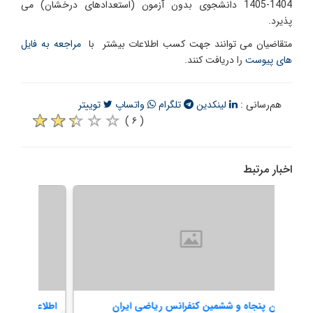
1404-1405 دانشجوی بدون آزمون (استعدادهای درخشان) می
پذیرد.
متقاضیان می توانند جهت کسب اطلاعات بیشتر با
مراجعه به فایل
های پیوست
را دریافت کنند.
هم‌رسانی :
لینکدین
تلگرام
واتساپ
توییتر
( ۶ )
اخبار مرتبط
ل
فراخوان پنجاه‌ و‌ ششمین کنفرانس ریاضی ایران
اطلاع