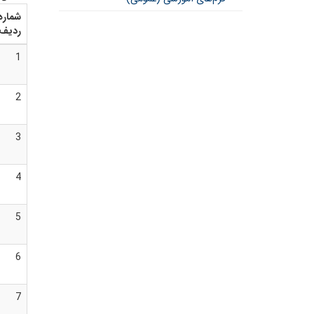
شماره
ردیف
1
2
3
4
5
6
7