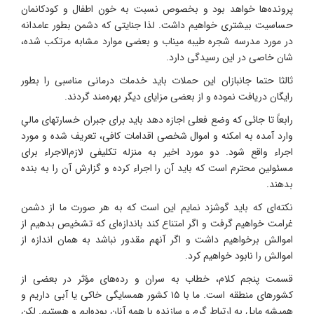
پرونده‌ها خواهد بود و بخصوص نسبت به خون اطفال و کودکانمان
حساسیت‌ بیشتری خواهیم داشت. لذا جنایتی که دشمن بطور عامدانه
در مورد مدرسه شجره طیبه میناب و بعضی موارد مشابه مرتکب شده،
شان خاصی در این رسیدگی دارد.
ثالثا حتما جانبازان این حملات باید خدمات درمانی مناسبی را بطور
رایگان دریافت نموده و از بعضی مزایای دیگر بهره‌مند گردند.
رابعاً تا جائی که وضع فعلی اجازه دهد باید برای جبران خسارتهای مالیِ
وارد آمده به امکنه و اموال شخصی اقدامات کافی، تعریف شده و مورد
اجراء واقع شود. دو مورد اخیر به منزله تکلیفی لازم‌الاجراء برای
مسئولین محترم است که باید آن را اجراء کرده و گزارش آن را به بنده
بدهند.
نکته‌ای که باید گوشزد نمایم این است که به هر صورت ما از دشمن
غرامت خواهیم گرفت و اگر امتناع کند باندازه‌ای که تشخیص بدهیم از
اموالش برخواهیم داشت و اگر آنهم مقدور نباشد به همان اندازه از
اموالش را نابود خواهیم کرد.
قسمت پنجم کلام، خطاب به سران و رده‌های مؤثر در بعضی از
کشورهای منطقه است. ما با ۱۵ کشور همسایگی خاکی یا آبی داریم و
همیشه مایل به ارتباط گرم و سازنده با همه آنان بوده‌ایم و هستیم. لکن