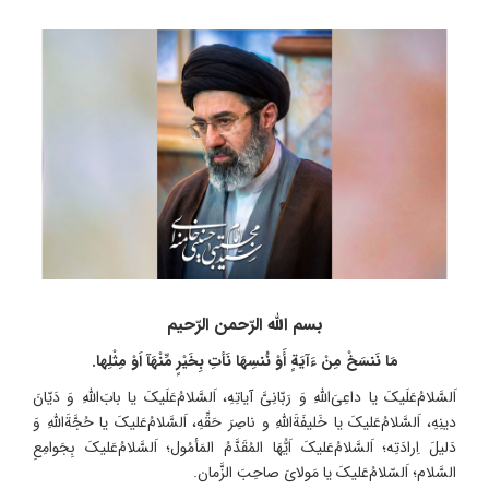
بسم الله الرّحمن الرّحیم
مَا نَنسَخْ مِنْ ءَآیَةٍ أَوْ نُنسِهَا نَأتِ بِخَیْرٍ مِّنْهَآ اَوْ مِثْلِها.
اَلسَّلامُ‌عَلَیکَ یا داعِیَ‌اللهِ وَ رَبّانِیَّ آیاتِهِ، اَلسَّلامُ‌عَلَیکَ یا بابَ‌اللهِ وَ دَیّانَ
دینِهِ، اَلسَّلامُ‌عَلیکَ یا خَلیفَةَ‌اللهِ و ناصِرَ حَقِّهِ، اَلسَّلامُ‌عَلیکَ یا حُجَّةَ‌اللهِ وَ
دَلیلَ اِرادَتِه؛ اَلسَّلامُ‌عَلیکَ اَیُّهَا المُقَدَّمُ المَأمُول؛ اَلسَّلامُ‌عَلیکَ بِجَوامِعِ
السَّلام؛ اَلسّلامُ‌عَلیکَ یا مَولایَ صاحِبَ الزَّمان.