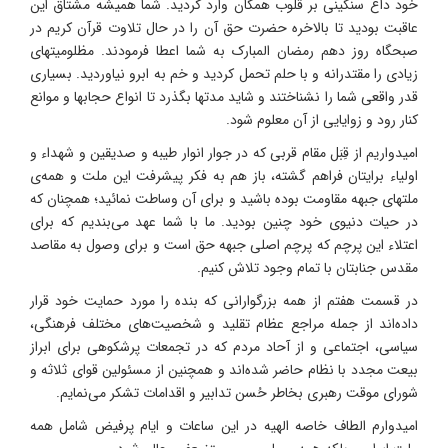
خود داغ سنگینی بر قلوب همگان وارد کردید. شما همیشه مشتاق این
عاقبت بودید تا بالاخره حضرت حق آن را در حال تلاوت قرآن کریم در
صبحگاه روز دهم رمضان المبارک به شما اعطا فرمودند. مظلومیتهای
زیادی را مقتدرانه و با حلم تحمل کردید و خم به ابرو نیاوردید. بسیاری
قدر واقعی شما را نشناختند و شاید مدتها بگذرد تا انواع حجابها و موانع
کنار رود و زوایایی از آن معلوم شود.
امیدواریم از قِبَل مقام قربی که در جوار انوار طیبه و صدیقین و شهداء و
اولیاء برایتان فراهم گشته، باز هم به فکر پیشرفت این ملت و همه‌ی
ملتهای جبهه مقاومت بوده باشید و برای آن وساطت نمائید؛ همچنان که
در حیات دنیوی خود چنین بودید. ما با شما عهد می‌بندیم که برای
اعتلاء این پرچم که پرچم اصلی جبهه حق است و برای وصول به مقاصد
مقدس جنابتان با تمام وجود تلاش کنیم.
در قسمت هفتم از همه بزرگوارانی که بنده را مورد حمایت خود قرار
داده‌اند از جمله مراجع عظام تقلید و شخصیت‌های مختلف فرهنگی،
سیاسی، اجتماعی و از آحاد مردم که در تجمعات پرشکوهی برای ابراز
بیعت مجدد با نظام حاضر شده‌اند و همچنین از مسئولین قوای ثلاثه و
شورای موقت رهبری بخاطر حُسن تدابیر و اقدامات تشکر می‌نمایم.
امیدوارم الطاف خاصه الهیه در این ساعات و ایام پرفیض شامل همه