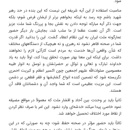
شود.
مناسبت استفاده از این آیه شریفه این نیست که این بنده در حد رهبر
شهید باشم چه رسد به اینکه بخواهم برتر از ایشان فرض شوم؛ بلکه
جهت ذکر آیه مبارکه توجه دادن به نقش بجا و پررنگ شما ملت عزیز
است. اگر آن نعمت عظما از ما سلب شد، بجایش بار دیگر حضور
عمارگونه ملت ایران به این نظام اعطاء گشت. این را بدانید اگر قدرت
شما در صحنه ظاهر نشود نه رهبری و نه هیچیک از دستگاههای مختلف
که شأن واقعی آن‌ها خدمت به مردم است کارآئی لازم را نخواهند
داشت. برای اینکه این معنا بهتر صورت تحقق پیدا کند، اولاً باید به یاد
خداوند تبارک و تعالی و توکل بر حضرتشان و توسل به انوار طیبه
معصومین صلوات‌الله ‌علیهم‌ اجمعین چون اکسیر اعظم و کبریت احمری
نگریسته شود که تضمین کننده انواع گشایشها و ظفر قطعی بر دشمن
است. این مزیت عظیمی است که شما واجد آن و دشمنانتان فاقد آن
هستند.
ثانیاً باید بر وحدت بین آحاد و اقشار ملت که معمولاً در مواقع مضیقه
نمود خاصی پیدا میکند خدشه‌ای وارد نشود. این امر با صرف نظر کردن
از نقاط مورد اختلاف تحصیل خواهد شد.
ثالثاً باید حضور مؤثر در صحنه حفظ شود؛ چه به صورتی که در این
روزها و شبهای جنگ از خود نشان دادید و چه بصورت انواع نقش