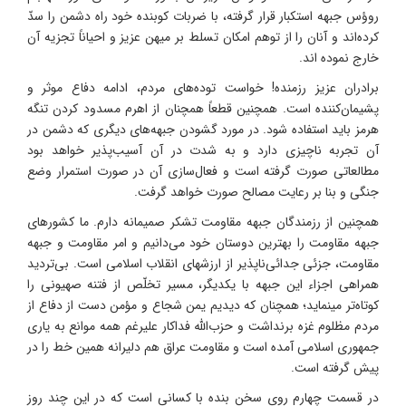
روؤس جبهه استکبار قرار گرفته، با ضربات کوبنده خود راه دشمن را سدّ
کرده‌اند و آنان را از توهم امکان تسلط بر میهن عزیز و احیاناً تجزیه آن
خارج نموده اند.
برادران عزیز رزمنده! خواست توده‌های مردم، ادامه دفاع موثر و
پشیمان‌کننده است. همچنین قطعاً همچنان از اهرم مسدود کردن تنگه
هرمز باید استفاده شود. در مورد گشودن جبهه‌های دیگری که دشمن در
آن تجربه ناچیزی دارد و به شدت در آن آسیب‌پذیر خواهد بود
مطالعاتی صورت گرفته است و فعال‌سازی آن در صورت استمرار وضع
جنگی و بنا بر رعایت مصالح صورت خواهد گرفت.
همچنین از رزمندگان جبهه مقاومت تشکر صمیمانه دارم. ما کشورهای
جبهه مقاومت را بهترین دوستان خود می‌دانیم و امر مقاومت و جبهه
مقاومت، جزئی جدائی‌ناپذیر از ارزشهای انقلاب اسلامی است. بی‌تردید
همراهی اجزاء این جبهه با یکدیگر، مسیر تخلّص از فتنه صهیونی را
کوتاه‌تر مینماید؛ همچنان که دیدیم یمن شجاع و مؤمن دست از دفاع از
مردم مظلوم غزه برنداشت و حزب‌الله فداکار علیرغم همه‌ موانع به یاری
جمهوری اسلامی آمده است و مقاومت عراق هم دلیرانه همین خط را در
پیش گرفته است.
در قسمت چهارم روی سخن بنده با کسانی است که در این چند روز