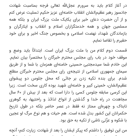
در آغاز کلام باید به سرورم عجل‌الله تعالی فرجه بمناسبت شهادت
جانسوز رهبر عظیم‌الشان انقلاب خامنه‌ای عزیز حکیم تسلیت عرض کنم
و از آن حضرت دعای خیر برای یکایک ملت بزرگ ایران و بلکه همه
مسلمین جهان و همه خدمتگزاران اسلام و انقلاب و ایثارگران و
بازماندگان شهداء نهضت اسلامی و بخصوص جنگ اخیر و برای خود
حقیرم را تقاضا نمایم.
قسمت دوم کلام من با ملت بزرگ ایران است. ابتدائاً باید وضع و
موقف خود در باب رای مجلس محترم خبرگان را مختصراً بیان نمایم.
این خادم شما سیدمجتبی حسینی خامنه‌ای همزمان با شما و از طریق
سیمای جمهوری اسلامی از نتیجه‌ی رای مجلس محترم خبرگان مطلع
شدم. برای بنده تکیه زدن بر جائی که محل جلوس دو پیشوای
عظیم‌الشان، خمینی کبیر و خامنه‌ای شهید بوده کاری سخت است. زیرا
این کرسی سابقه جلوس کسی را دارا است که بعد از بیش از ۶۰ سال
مجاهدت در راه خدا و گذشتن از انواع لذائذ و راحتیها، به گوهری
تابناک و چهره‌ای ممتاز نه فقط در عصر حاضر بلکه در طول تاریخ
حکمرانان این کشور بدل شده است. هم حیات و هم نوع مرگ او عجین
با شکوه و عزّتی ناشی از تکیه به حق بود.
من این توفیق را داشتم که پیکر ایشان را بعد از شهادت زیارت کنم؛ آنچه