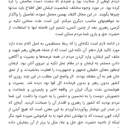
دیدم کوهی از صلابت بود و شنیدم که مشت دست سالمش را گره
کرده بود. در مورد وجوه مختلف شخصیت ایشان اهل اطلاع باید مدتها
چیزها بگویند. در این مجال اکتفاء بهمین مجمل نموده، تفاصیل را واگذار
به موقعیتهای مناسب دیگری میکنم. این است علت سختی تکیه بر
کرسی رهبری بعد از چنین کسی، تتمیم این فاصله تنها با استعانت از
حضرت حق و یاری شما مردم ممکن است.
در ادامه لازم است نکته‌ای را که ربط مستقیمی به اصل کلام بنده دارد
مورد تاکید قرار دهم. آن نکته این است که از جمله هنرهای رهبر شهید و
سَلف کبیر ایشان، وارد کردن مردم در همه عرصه‌ها و بصیرت و آگاهی
دادن مستمر به ایشان و در مقام عمل تکیه بر نیروی آنان بود. ایشان
اینطور معنای حقیقی جمهور و جمهوریت را فعلیت بخشیدند و از عمق
جان هم به آن معتقد بودند. اثر واضح این مطلب در این چند روزی که
کشور بدون رهبر و بدون فرمانده کل قوا بود دیده شد. بصیرت و
هوشمندی ملت بزرگ ایران در واقعه اخیر و پایمردی و شجاعت و
حضورش دوست را به تحسین و دشمن را به حیرت وا داشت. این شما
مردم بودید که کشور را رهبری و اقتدار آن را ضمانت کردید. آیه‌ای که
در صدر این نوشتار روآوردندآوردم به این معنی است که هیچ آیتی از
آیات الهی نیست که یا مهلتش تمام شود یا به فراموشی سپرده شود مگر
اینکه از ناحیه حضرت حق جل و علا، مثل یا برتر از آن بجایش داده