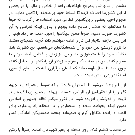
دشمن از سالها قبل بتدریج پایگاههائی اعم از نظامی و مالی را در بعضی
از این کشورها احداث کرده تا تسلط خود بر منطقه را تامین نماید. در
هجوم اخیر، بعضی از پایگاههای نظامی مورد استفاده قرار گرفت که طبعاً
ما همانطور که هشدار صریح داده بودیم و بدون اینکه تعرضی به آن
کشورها صورت دهیم، صرفاً همان پایگاهها را مورد حمله قرار داده‌ایم. از
این پس بازهم بناچار این کار را ادامه خواهیم داد؛ گرچه همچنان معتقد
به لزوم دوستی بین خود و آن همسایگانمان می‌باشیم. این کشورها باید
تکلیف خود را با متجاوزین به وطن عزیزمان و قاتلین آحاد مردم ما
معلوم کنند. من توصیه میکنم هر چه زودتر آن پایگاهها را تعطیل کنند؛
چون لابد تا بحال فهمیده‌اند که ادعای برقراری امنیت و صلح از سوی
آمریکا دروغی بیش نبوده است.
این امر باعث میشود تا با ملتهای خودشان که عموماً از همراهی با جبهه
کفر و رفتار تحقیرآمیز آن ناراضی هستند، پیوند بیشتری پیدا کرده و بر
ثروت و قدرتشان افزوده شود. باز تکرار میکنم نظام جمهوری اسلامی
بدون اینکه بخواهد سلطه و استعماری را در منطقه راه بیاندازد، برای
اتحاد و رابطه متقابل گرم و صمیمانه باهمه همسایگان آمادگی کامل
دارد.
در قسمت ششم کلام،‍ روی سخنم با رهبر شهیدمان است. رهبرا! با رفتن