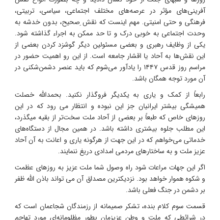
آفرینی‌های مؤثر در عرصه‌های مختلف اجتماعی، سیاسی، تربیتی،
فرهنگی و حتی امنیتی. مهم اینست که نقش ِصحیح، بدون خدشه به
وحدت اجتماعی به خوبی درک و تا حد ممکن به اجراء گذاشته شود.
یکی از وظایف رهبری و بعضی مسئولین دیگر گوشزد کردن بعضی از
این نقش‌ها به آحاد یا اقشار جامعه است. از این رو اهمیت حضور در
مراسم روز قدس ۱۴۴۷ را یادآور می‌شوم که باید عنصر دشمن‌شکنی در
آن مورد توجه همگان باشد.
رابعاً از کمک و یاری به یکدیگر فروگذار نکنید. بحمدالله خصلت
همیشگی بیشتر ایرانیان جز این نبوده و انتظار می رود که در این
روزهای خاص که طبعاً بر بعضی از آحاد ملت سخت‌تر از بقیه میگذرد،
این مطلب جلوه بیشتری داشته باشد. در همین مجال از دستگاه‌های
خدماتی می‌خواهم که در این جهت از هرگونه یاری و اعانت به آن آحاد
عزیز ملت و به ساختارهای مردمی امدادی دریغ ننمایند.
اگر این جهات مراعات شود راه وصول شما ملت عزیز به روزهای عظمت
و شکوه هموار خواهد بود. نزدیکترین مصداق آن می تواند باذن الله ظفر
بر دشمن در جنگ فعلی باشد.
قسمت سوم کلام بنده، تشکر صمیمانه از رزمندگان شجاعمان است که
در شرائطی که ملت و وطن عزیزمان بطور مظلومانه‌ای مورد تهاجم