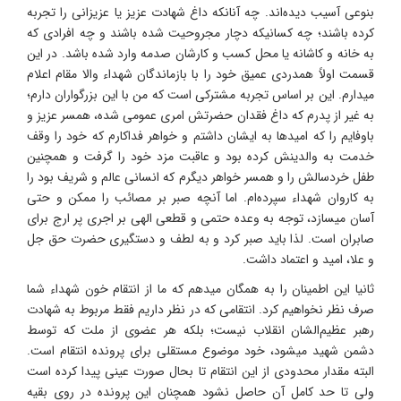
بنوعی آسیب دیده‌اند. چه آنانکه داغ شهادت عزیز یا عزیزانی را تجربه
کرده باشند؛ چه کسانیکه دچار مجروحیت شده باشند و چه افرادی که
به خانه و کاشانه یا محل کسب و کارشان صدمه وارد شده باشد. در این
قسمت اولاً همدردی عمیق خود را با بازماندگان شهداء والا مقام اعلام
میدارم. این بر اساس تجربه مشترکی است که من با این بزرگواران دارم؛
به غیر از پدرم که داغ فقدان حضرتش امری عمومی شده، همسر عزیز و
باوفایم را که امیدها به ایشان داشتم و خواهر فداکارم که خود را وقف
خدمت به والدینش کرده بود و عاقبت مزد خود را گرفت و همچنین
طفل خردسالش را و همسر خواهر دیگرم که انسانی عالم و شریف بود را
به کاروان شهداء سپرده‌ام. اما آنچه صبر بر مصائب را ممکن و حتی
آسان میسازد، توجه به وعده حتمی و قطعی الهی بر اجری پر ارج برای
صابران است. لذا باید صبر کرد و به لطف و دستگیری حضرت حق جل
و علا، امید و اعتماد داشت.
ثانیا این اطمینان را به همگان میدهم که ما از انتقام خون شهداء شما
صرف نظر نخواهیم کرد. انتقامی که در نظر داریم فقط مربوط به شهادت
رهبر عظیم‌الشان انقلاب نیست؛ بلکه هر عضوی از ملت که توسط
دشمن شهید میشود، خود موضوع مستقلی برای پرونده انتقام است.
البته مقدار محدودی از این انتقام تا بحال صورت عینی پیدا کرده است
ولی تا حد کامل آن حاصل نشود همچنان این پرونده در روی بقیه